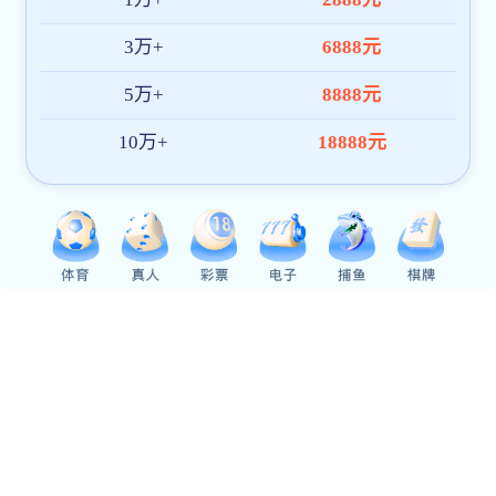
后腰保护的执行力将直接决定比赛走势。一个成功的
保护人可能是科曼麾下名不见经传的新星，也可能是
一颗国际大赛经验丰富的老将。他们需要在中场织起
一张无形的网，既要罩住突尼斯的反击路线，又要为
前场的德佩等人输送炮弹。当荷兰的传球路线被切断
时，后腰保护成了唯一的破局手段——用精准的断球
发动二次进攻，打乱突尼斯的防守布局。
从战术细节看，荷兰对突尼斯的后腰保护不仅仅体现
在防守端。它同样影响进攻节奏的发起。当荷兰后腰
成功保护球权后，他必须迅速将球转移到对手防线身
后或边路大空档。突尼斯防线在受到威胁时往往会整
体上压，此时后腰保护后的快速出球能力就成为撕开
防线的钥匙。反之，如果荷兰的后腰保护做得粗糙，
频繁丢失球权，那么突尼斯就能利用荷兰后场准备不