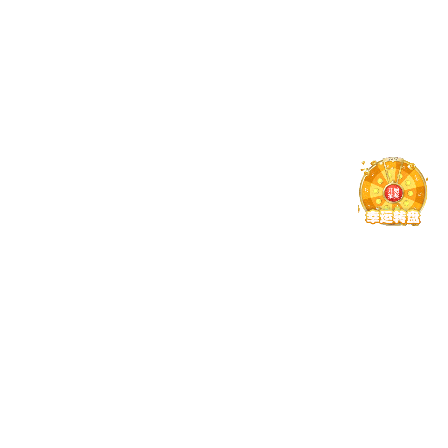
希望 必赢·BWIN...
了解更多
主队输了，社区里有人陪
安全方面，必赢·BWIN比分网 - 足球赛况中心 已通过
ISO 27001、ISO 27701、等保三级等认证，支付系
统通过 PCI DSS 认证，全方位保障用...
以用户为中心...