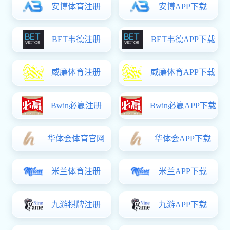
后，塞尔维亚迅速调整阵型，将重心放在反击上。澳
大利亚后卫们显然没有适应这种变化，他们在第52
分钟和第67分钟的两次失误，直接导致丢球。尤其
是中卫组合的站位问题，频繁被对手的快速传球撕开
空当。值得注意的是，澳大利亚防线被打穿的场景多
次重演，它们暴露出球队在防守转换中的迟缓反应。
这不禁让人思考：即便对手少一人，为何防线仍如此
脆弱？答案或许在于澳大利亚对比赛节奏的掌控不足
——他们急于利用人数优势进攻，反而忽略了防守的
紧密性。
深入分析弗拉霍维奇红牌争议，可以从中看出现代足
球对肢体接触的零容忍趋势。VAR技术的介入在这场
判罚中起到了关键作用，但技术手段的运用是否完全
消除了争议？实际上，慢镜头回放显示弗拉霍维奇的