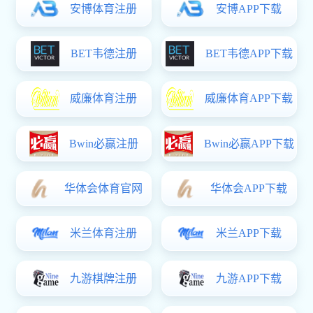
霍夫曼技术观察：转身后的第一脚为何关键
2026-08-07
哥伦比亚挑战刚果金过程中由守转攻第一选择可能直
接
2026-07-26
乌拉圭与西班牙交锋时阿劳霍拦截后的第一脚能否提
升
2026-07-26
内容审核严格