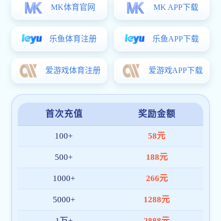
当海地后卫试图横向转移球寻找这位核心时，罗伯逊
会像一头嗅到猎物的猎豹，瞬间启动并封锁传球角
度。这种压迫感不仅影响了球员的个人发挥，更会诱
发海地全队的传球失误。一旦在危险区域完成抢断，
罗伯逊的绝佳助攻能力便能让苏格兰化防守为反击。
因此，罗伯逊面对海地能否成功限制对手后场核心，
很大程度上取决于他是否能在90分钟内保持这种高
压状态。
当然，任何战术评估都不能忽视对手的应变能力。海
地队显然不会坐以待毙，他们可能会通过频繁的交叉
换位或者让后腰回撤接应来为后场核心创造空间。这
就要求罗伯逊保持极高的专注度，甚至需要苏格兰中
场球员进行协防保护。但值得注意的是，罗伯逊的战
术纪律性在现代左后卫中堪称典范。他在苏格兰国家