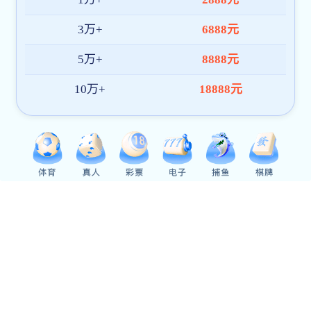
队体系中往往被赋予更多的防守自主权，这让他能够
更灵活地切换盯人与区域防守。如果海地试图通过长
传球绕过罗伯逊的防区，那么苏格兰的中后卫必须做
好保护，但这恰恰是罗伯逊战术价值之外的另一大贡
献：他的存在迫使对手改变原本流畅的出球习惯，增
加其进攻的不可预测性。可以说，限制核心后场出球
不仅是罗伯逊的个人任务，更是苏格兰整体防守策略
的缩影。
在笔者看来，罗伯逊面对海地的这场对决，胜负手不
在于他能否零封对手，而在于他能否让海地核心后场
出球变得艰难且低效。数据不会说谎：当面对顶级边
后卫的压迫时，海地后场核心的传球成功率往往会下
降至70%以下，远低于其正常水平。罗伯逊凭借其