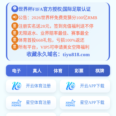
睛都在等待答案：这柄刀，究竟能切开多厚的盾？这
不仅是个人能力的比拼，更是两种足球哲学在节奏与
秩序之间的猛烈碰撞。在世界杯的宏大叙事里，这样
的对决总能激荡起最原始的激情与最深刻的战术思
考。我们不必急于给出结论，但可以去解剖这场风暴
的核心，去预测那可能改变战局的风向。
杜肯斯纳宗的进攻体系，其灵魂在于由守转攻那电光
石火间的“速度优势”。这种优势并非单纯指某位球员
的百米冲刺，而是一种系统性的、多点开花的快速递
进。面对苏格兰队以纪律性、身体对抗和区域协防著
称的防线，杜肯斯纳宗若想取得实质性突破，其进攻
重点必须首先锁定在对方防线身后的广阔空间。苏格
兰后卫普遍身材高大，转身和回追速度是其天然的短
板。杜肯斯纳宗的边路快马，需要反复横向拉扯，寻