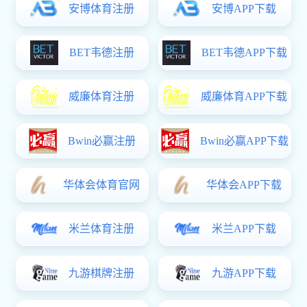
富，屡屡在关键战中找到破门良机。这场对决不仅是
技战术的比拼，更是心理素质的较量，主场优势或许
将成为决定天平倾斜的最后一根稻草。
从历史交锋记录来看，葡萄牙体育与波尔图之间的恩
怨早已超越联赛范畴，延伸至欧战舞台。近十次交
锋，双方互有胜负，但葡体在主场时往往占据上风。
例如，2022-2023赛季的葡超比赛中，葡萄牙体育曾
以3:0大胜波尔图，那场比赛的激情至今仍让主队球
迷津津乐道。然而，波尔图并非等闲之辈，他们在欧
战赛事中积累了丰富的客战经验，尤其是在逆境中爆
发的能力令人敬畏。这场欧联杯对决，双方的战术部
署将是关键。葡体主帅需依赖中场的快速传导和边翼
卫的突进，而波尔图则可能采取高位逼抢，试图在客