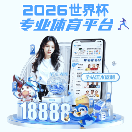
赛事服务 · 必赢BWIN新注册送68元体验金 · 离线缓存...
巴拉圭面对美国防守反击能
否打出效率盘口走势判断
2026-07-07 00:16
在南美洲足球的版图上，巴拉圭从来都不是最耀眼的
那颗星，但绝对是最难啃的那块骨头。当这支以铁血
防守和高效反击著称的劲旅，在世界杯的舞台上遭遇
来自北美的战术纪律典范美国队时，比赛的走势往往