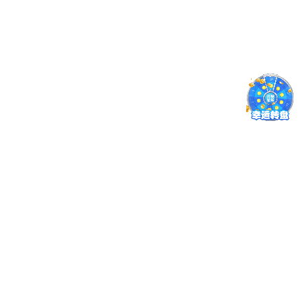
主队输了，社区里有人陪
安全方面，必赢·BWIN比分网 - 足球赛况中心 已通过
ISO 27001、ISO 27701、等保三级等认证，支付系
统通过 PCI DSS 认证，全方位保障用...
以用户为中心...
延伸阅读