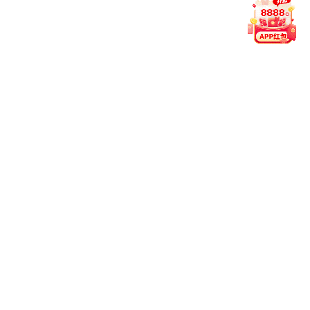
6月17日克罗地亚vs英格兰气候影响
2018年的夏天，当世界杯的哨声在俄罗斯的绿茵场
上响起，全世界都屏住...
2026-07-13
6月20日厄瓜多尔vs库拉索第三名形势
在世界杯预选赛的烽火连天中，每一场比赛都像是
命运的天平上轻轻拨...