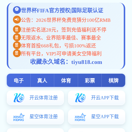
站在世界足球的巅峰舞台上，准备迎接他职业生涯中
最严峻的挑战——面对非洲劲旅阿尔及利亚，一个以
钢铁般的体能和坚韧不拔的精神著称的对手。这不仅
仅是一场技战术的较量，更是一场关于身体极限与心
理底线的博弈。阿尔塔马里能否跨越这道由汗水与奔
跑铺就的鸿沟，成为了无数球迷心中悬而未决的悬
念。
阿尔塔马里，这个名字对于关注亚洲足球的观众而
言，早已不再陌生。他凭借惊人的速度、敏锐的门前
嗅觉以及不知疲倦的奔跑，在预选赛阶段几乎以一己
之力将球队扛进了世界杯决赛圈。他的每一次冲刺，
都像是对对手防线的无情鞭笞；他的每一次射门，都
凝聚着整个民族的期待。然而，世界杯的舞台与亚洲
赛场截然不同。这里没有弱旅，只有更强者。阿尔及