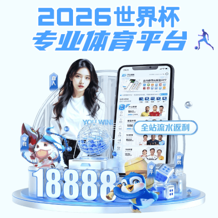
赛事服务 · 必赢BWIN新注册送68元体验金 · 离线缓存...
阿尔塔马里面对阿尔及利亚
体能考验
2026-06-28 04:36
绿茵场上，一场关于意志与体能的双重考验即将上
演。当世界杯的战鼓在卡塔尔的沙漠中擂响，阿尔塔
马里这个名字如同划破夜空的流星，吸引着全球足球
迷的目光。这位在亚洲足坛掀起狂澜的前锋，如今正