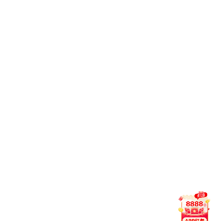
6月17日克罗地亚vs英格兰气候影响
2018年的夏天，当世界杯的哨声在俄罗斯的绿茵场
上响起，全世界都屏住...
2026-07-13
6月20日厄瓜多尔vs库拉索第三名形势
在世界杯预选赛的烽火连天中，每一场比赛都像是