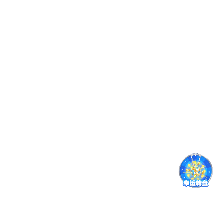
08-07 03:49
2026 官方正版下载
必赢·BWIN比分网 - 足球赛况中心 连续四年入选「中
国体育科技创新企业 50 强」，并获得「国家高新技
术企业」「专精特新企业」等资质认定。...
希望 必赢·BWIN...
了解更多