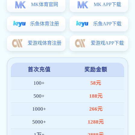
抢点能力，面对身体对抗同样强硬但偶尔有失位情况
的瑞士高大后卫，他争取第二落点的机会或许将直接
影响比赛的“破门”剧本。
从战术博弈层面看，主教练能否为乔纳森·戴维设计
出针对性的进攻套路，同样至关重要。频繁的交叉换
位，利用边路球员的突击来拉扯瑞士防线，为乔纳森
·戴维制造内切或反越位的空间，将成为解题的关
键。如果他能在中路扮演“诱饵”，吸引两名中卫的注
意力，给后插上的队友创造机会，这本身就是一种无
形的“破门”贡献。然而，瑞士防线对核心球员的盯防
几乎是教科书式的，往往采用区域结合盯人的策略，
不给你任何舒服起脚的机会。乔纳森·戴维必须摆脱
对手的贴防，在电光石火间完成决策，这不仅仅是对
技术的考验，更是对心理韧性与比赛阅读能力的洗