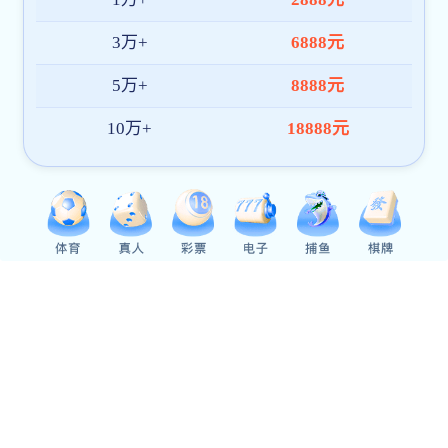
礼。
数据层面亦能提供佐证。乔纳森·戴维在本届赛事至
今的关键传球与射门转化率，虽有波动，但瑕不掩
瑜。尤其在对方半场的触球次数和禁区内触球比率，
均位列队内前列。这说明他具备持续威胁对方球门的
核心能力。反观瑞士队，他们在小组赛阶段的失球数
控制得相当理想，但面对机动性极强的锋线时，偶尔
也会出现一对一的险情。乔纳森·戴维若能抓住瑞士
队在高压下可能出现的瞬间疏忽，比如一次低级的后
场失误或一次传球被拦截后的快速反击，那么一次精
彩的“破门”或许就在下一个转角处等待着。
展望这场焦点战役，我们需要保持冷静的审视。瑞士
防线绝非等闲之辈，他们经历过欧洲杯和世界杯预选