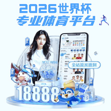
赛事服务 · 必赢BWIN新注册送68元体验金 · 离线缓存...
乔纳森戴维面对瑞士防线能
否破门破门机会观察
2026-07-07 17:07
全球球迷的目光正聚焦于世界杯赛场，当加拿大与瑞
士的淘汰赛对阵尘埃落定，一个名字开始在各大足球
论坛与体育媒体中高频闪现——乔纳森·戴维。这位
效力于法甲里尔的锋线尖刀，被誉为加拿大足球重返