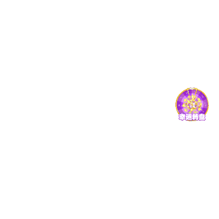
希望 必赢·BWIN...
了解更多
主队输了，社区里有人陪
安全方面，必赢·BWIN比分网 - 足球赛况中心 已通过
ISO 27001、ISO 27701、等保三级等认证，支付系
统通过 PCI DSS 认证，全方位保障用...
以用户为中心...