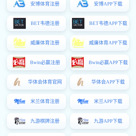
边后卫展开一对一的冲刺——这种画面，本身就是足
球美学的极致体现。
卡塔尔防线的核心，在于其纪律性和协同保护。然
而，任何防线都有其软肋。卡塔尔边后卫在助攻后留
下的空当，往往是强队重点打击的区域。德米罗维奇
若能抓住这些转瞬即逝的机会，便能在反击中主导边
路节奏。他的第一步爆发力，配合对防守球员重心的
阅读能力，足以在狭小空间内创造出传中或内切的机
会。此外，德米罗维奇并非只会单打独斗的“独狼”。
他擅长在反击中与队友进行快速二过一配合，这恰好
能打乱卡塔尔防线的站位。例如，在德甲赛场，他曾
多次通过边路持球吸引防守后，分球给后插上的中场
队友，形成第二波攻势。这种战术素养，在世界杯舞