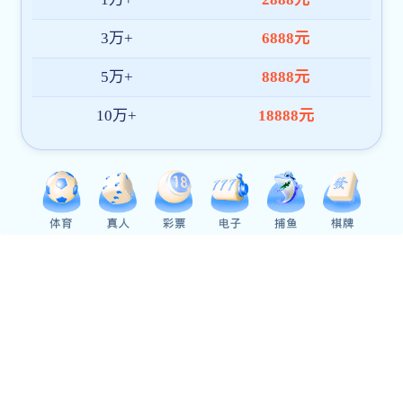
从更宏观的视角看，这场对决还折射出两种足球文化
的碰撞。德米罗维奇代表的欧洲前锋体系，强调身体
对抗与战术纪律；而卡塔尔防线则散发着亚洲球队特
有的灵活性与韧性。当德米罗维奇在边路持球推进
时，他面对的不仅是卡塔尔后卫的卡位，更是一种足
球哲学的挑战。他的每一次过人、每一次传中，都可
能成为打破平衡的钥匙。而卡塔尔防线若能成功限制
他的发挥，则意味着亚洲防守理念的又一次进化。这
种悬念，正是世界杯的魅力所在。
最后，我们不妨设想一下比赛的终局。如果德米罗维
奇能在边路创造出3次以上的绝对机会，并直接参与
进球，那么他无疑将成为本场反击任务的主导者。反
之，若他被卡塔尔的协防体系冻结，波黑的进攻将大