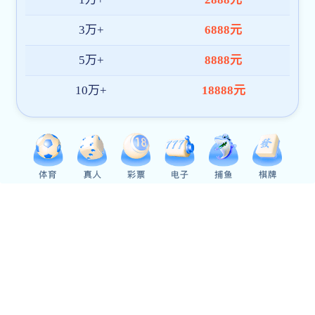
证，这使得他们即使面对卫冕冠军，也有能力在局部
时间内占据主动。
我们还需要从一个更宏观的视角来看待这场较量。世
界杯赛场上，实力差距并不仅仅是纸面阵容的对比。
法国队的巨星个人能力无疑胜过塞内加尔，但团队足
球的本质在于整体性与随机应变的战术执行力。塞内
加尔一旦抓住法国队防线中转身慢的弱点，通过边路
快速反击制造定位球机会，局面就可能瞬间反转。这
就解释了为什么在众多塞内加尔法国赛前赔率中，
“2-1”或“1-1”这样的比分赔率一直保持相对的热度，
因为这些比分反映了比赛中可能出现的中场绞杀与反
击效率。
对于理性的球迷和投资者而言，赔率本身不是预言，