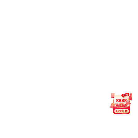
6月17日克罗地亚vs英格兰气候影响
2018年的夏天，当世界杯的哨声在俄罗斯的绿茵场
上响起，全世界都屏住...
2026-07-13