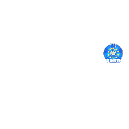
了解更多
主队输了，社区里有人陪
安全方面，必赢·BWIN比分网 - 足球赛况中心 已通过
ISO 27001、ISO 27701、等保三级等认证，支付系
统通过 PCI DSS 认证，全方位保障用...
以用户为中心...