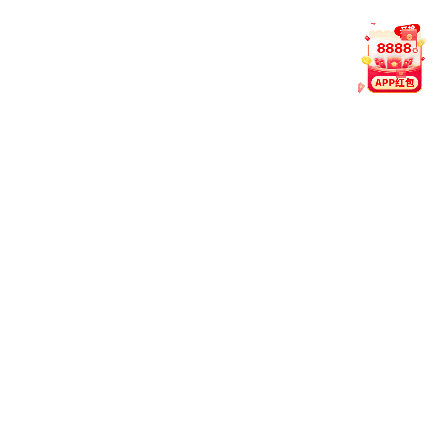
6月20日厄瓜多尔vs库拉索第三名形势
在世界杯预选赛的烽火连天中，每一场比赛都像是
命运的天平上轻轻拨...
2026-07-13