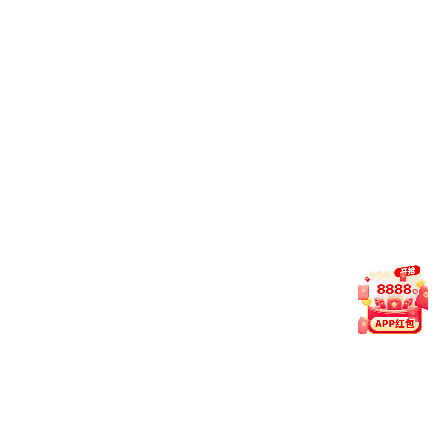
6月17日克罗地亚vs英格兰气候影响
2018年的夏天，当世界杯的哨声在俄罗斯的绿茵场
上响起，全世界都屏住...
2026-07-13