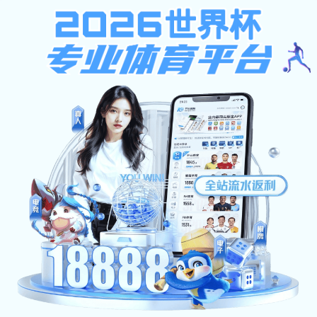
赛事服务 · 必赢BWIN新注册送68元体验金 · 离线缓存...
约旦vs阿尔及利亚赛前首发
指南
2026-06-22 13:00
在世界杯足球的宏大叙事中，每一场预选赛都像是一
场孤独的朝圣，而约旦与阿尔及利亚的对决，则更像
是沙漠中两股风暴的宿命交织。当亚洲红魔遇上北非
之狐，这不是简单的地理标签碰撞，而是两种足球哲