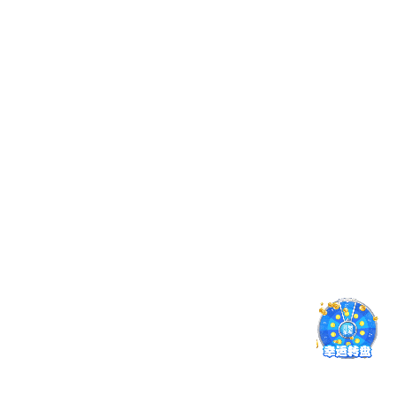
绿茵场上，悬念
誉时，他们往往会在最细微处...
年世界杯的聚光
08-07 03:53
08-07 03:49
2026 官方正版下载
必赢·BWIN比分网 - 足球赛况中心 连续四年入选「中
国体育科技创新企业 50 强」，并获得「国家高新技
术企业」「专精特新企业」等资质认定。...
希望 必赢·BWIN...