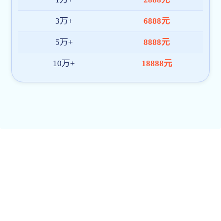
用头球解围化解了对方极具威胁的进攻。这种全队一
心、硬刚到底的态度，最终换来了宝贵的客场三分。
这场胜利的意义，远不止于积分榜上的数字。对于上
海申花而言，这不仅是一次客场战术的成功实践，更
是球队攻坚能力与核心球员价值的集中体现。特谢拉
的传射建功，宣告他在大场面下的决定性作用；而全
队上下在客场硬刚澳大利亚球队的过程中展现出的拼
搏精神，则让球迷对球队未来的亚冠征程充满信心。
赛后，特谢拉在接受采访时低调表示：“胜利属于全
队，我只是做了自己该做的事。客场很难打，但我们
都相信彼此。”
当终场哨声响起，申花球员们冲向场边庆祝，客场看
台上那一小片蓝色的身影显得格外醒目。他们挥舞着