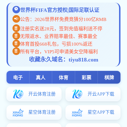
的葡萄牙球星——特谢拉，又一次成为了全场瞩目的
焦点。凭借他的传射建功，申花在这场硬碰硬的较量
中客场告捷，不仅拿下了关键三分，更让“上海申花
客场硬刚澳大利亚特谢拉传射建功”这句话，成为当
晚足球圈最热的话题。
比赛从一开始就充满了火药味。主场作战的澳大利亚
球队凭借身体优势和快速反击，不断向申花的防线施
压。前15分钟，对方前锋两次利用角球机会完成头
球攻门，幸好申花门将鲍亚雄状态神勇，连续做出精
彩扑救。此时的申花，显然需要在进攻端找到突破
口。而特谢拉，正是那个站出来的人。第28分钟，
他在中场接到吴曦的斜传球，没有丝毫犹豫，直接一
脚精准的直塞撕开对方防线，助攻插上的马莱莱单刀
破门。这粒进球，彻底扭转了场上的局势。