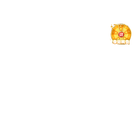
主队输了，社区里有人陪
安全方面，必赢·BWIN比分网 - 足球赛况中心 已通过
ISO 27001、ISO 27701、等保三级等认证，支付系
统通过 PCI DSS 认证，全方位保障用...
以用户为中心...
延伸阅读