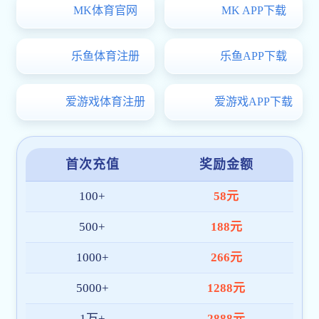
活动空间，他不断在对方防线与中场线之间游弋，既
参与防守拦截，又利用个人能力制造杀机。数据显
示，特谢拉全场跑动距离超过11公里，完成3次关键
传球、2次抢断，并打入了锁定胜局的一球。这种攻
防一体的表现，正是申花能够在客场顶住压力的关键
所在。
值得注意的是，这场比赛申花面临的挑战远不止于球
场之上。长途飞行、时差调整以及客场球迷的嘘声，
都是实实在在的困难。但球队展现出的韧性和战术纪
律，让人看到了这支老牌劲旅的底蕴。尤其是在比赛
最后阶段，当对方发起疯狂反扑时，申花的后防线在
蒋圣龙和朱辰杰的带领下稳如磐石。特谢拉也多次回
撤到本方半场参与防守，甚至在一次角球防守中，他