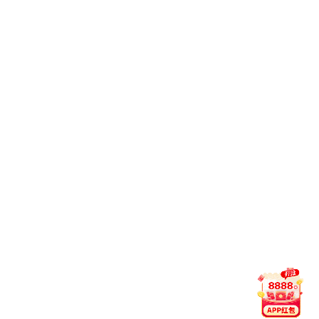
6月17日克罗地亚vs英格兰气候影响
2018年的夏天，当世界杯的哨声在俄罗斯的绿茵场
上响起，全世界都屏住...
2026-07-13
6月20日厄瓜多尔vs库拉索第三名形势
在世界杯预选赛的烽火连天中，每一场比赛都像是