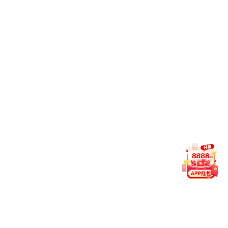
6月17日克罗地亚vs英格兰气候影响
2018年的夏天，当世界杯的哨声在俄罗斯的绿茵场
上响起，全世界都屏住...
2026-07-13