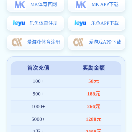
于，刚果金能否在90分钟内保持战术纪律？非洲球
队常有的情绪化波动，往往是他们爆冷后的另一面
——溃败的导火索。因此，虽然刚果金的小组赛晋级
概率可能只有20%左右，但这20%却足以让葡萄牙打
起十二分精神。
再来看看战术博弈的细节。葡萄牙的主教练深知，面
对刚果金，必须要避开其身体对抗的锋芒。葡萄牙更
可能采取的控制节奏、耐心传控的打法，目的就是消
耗刚果金的体能，然后在下半场利用技术优势一击致
命。而刚果金的应对之策，必然是收缩防守、寻求反
击。这种“大巴”战术对于葡萄牙来说并不陌生，但刚
果金的特殊性在于，他们的防守球员具备极快的回追
速度和强劲的弹跳力。葡萄牙如果想稳稳拿下比赛，
除了依赖前场球星的个人灵光一现，更需要在定位球