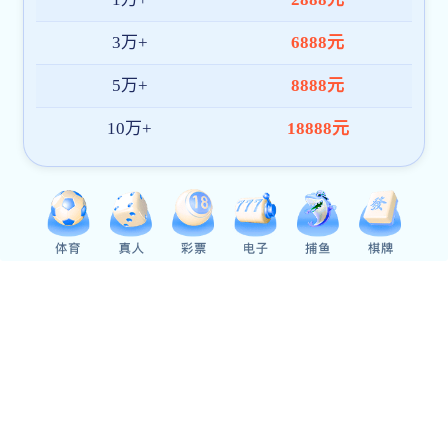
超越了比赛本身，演变成了一场全民参与的足球嘉年
华。无论是忠实的葡萄牙拥趸，还是喜欢捕捉冷门的
“足球冒险家”，都在翘首以盼，等待着这场对决的上
演。
这场比赛的热度，还体现在其对小组出线格局的深远
影响上。在充满变数的世界杯小组赛，每一分都至关
重要。葡萄牙队虽然纸面实力占优，但如果轻敌大
意，被乌兹别克斯坦的快速反击偷走分数，那么后续
的晋级之路将变得荆棘密布。反过来，如果乌兹别克
斯坦能够在这里爆冷抢分，他们极有可能改写整个小
组的竞争态势，甚至一跃成为出线的大热门。这种战
略层面的极高权重，让葡萄牙对乌兹别克斯坦的赛前
热度，上升到了战略分析的层面。各路专家、名宿、