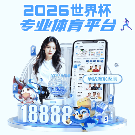
赛事服务 · 必赢BWIN新注册送68元体验金 · 离线缓存...
葡萄牙对乌兹别克斯坦世界
杯赛前热度
2026-06-20 14:35
2026年世界杯预选赛的硝烟尚未散尽，但一场足以
点燃亿万球迷热情的巅峰对决，已然在足球世界的版
图上投下了一道灼热的光束。葡萄牙队，这支承载着
欧洲杯冠军荣耀、拥有克里斯蒂亚诺·罗纳尔多这位