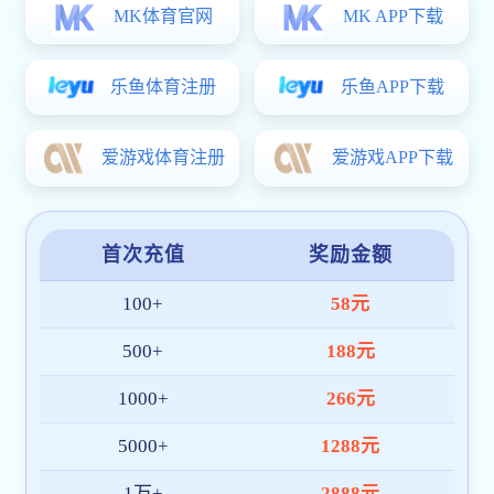
们来到这里，就是为了创造历史。”这种黑马姿态与
挑战者心态，无疑为这场赛事增添了巨大的悬念和戏
剧张力。这股神秘力量的存在，让葡萄牙对乌兹别克
斯坦的赛前热度，从纯粹的粉丝追星，升级为了理性
分析与战术博弈的竞技场。
媒体与博彩市场的疯狂，更是这场赛前热度最好的注
脚。打开各大体育门户网站，关于两队的战术解析、
首发预测、伤病情况分析铺天盖地。社交媒体上，C
罗与乌兹别克斯坦后防核心的“恩怨梗”被球迷们玩出
了花，甚至有人翻出了多年前两队友谊赛的经典画
面。博彩公司开出的赔率虽然明显倾向于实力和名气
更胜一筹的葡萄牙队，但针对“乌兹别克斯坦能否爆
冷赢球”、“C罗能否上演帽子戏法”等具体盘口的投注
量，却呈现出一种前所未有的狂热。这种热度，已经