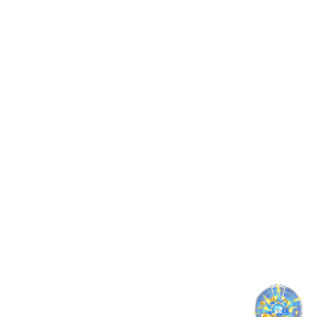
考文垂想提升上限，关键在进攻宽度
2026世界
门机会
当一支球队已经站稳脚跟，开始觊觎更高荣
绿茵场上，悬念
誉时，他们往往会在最细微处...
年世界杯的聚光
08-07 03:53
08-07 03:49
2026 官方正版下载
必赢·BWIN比分网 - 足球赛况中心 连续四年入选「中