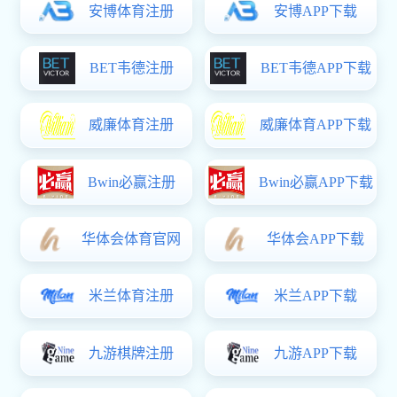
能是他传奇篇章的最后一笔浓墨重彩。这种“看一场
少一场”的珍惜感，驱动着全球数以亿计的球迷将目
光聚焦于此，让葡萄牙对乌兹别克斯坦这场较量的关
注度，在赛前就达到了一个恐怖的高度。
而对手乌兹别克斯坦队，绝非是来世界杯“陪太子读
书”的。近年来，中亚足球的崛起是不争的事实，乌
兹别克斯坦队更是其中的佼佼者。他们不再是那支只
会依靠身体对抗的“糙哥”球队，而是融合了苏联足球
的纪律性与现代足球的战术素养。这届世界杯预选
赛，他们用一场场硬仗证明了自己足以撼动任何豪强
的地位。面对葡萄牙，乌兹别克斯坦全队上下没有一
丝畏惧，反而透露出一种“渴望碰一碰”的兴奋感。主
教练在赛前的发言中直言：“我们尊重葡萄牙，但我