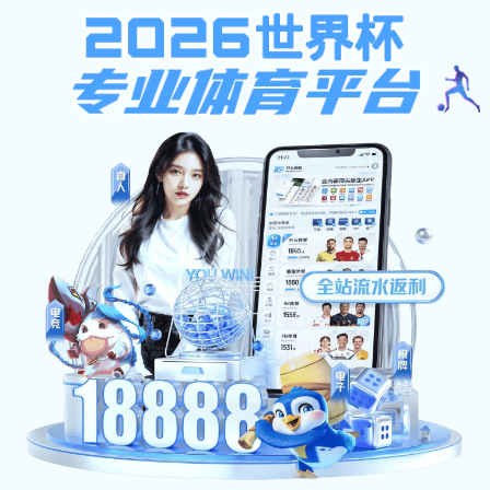
赛事服务 · 必赢BWIN新注册送68元体验金 · 离线缓存...
本泽马远射破门法国完胜英
格兰经典对决
2026-06-25 16:03
在世界杯足球的漫长历史中，总有一些对决因其技战
术的巅峰较量而被永久铭记。当高卢雄鸡法兰西遇上
三狮军团英格兰，这场比赛不仅仅是一场八分之一决
赛的胜负，更是一段关于意志与天赋的赞歌。而那场