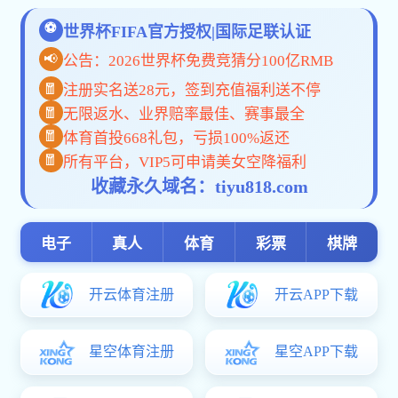
比赛中，卡里姆·本泽马犹如天神下凡般的一记远射
破门，彻底撕开了英格兰队的严密防线，也为这场本
泽马远射破门法国完胜英格兰经典对决写下了最激昂
的序章。这不仅是法国足球辉煌时刻的缩影，更是世
界杯赛场上攻防艺术的极致体现。
比赛伊始，双方并未急于进攻，而是在中场展开了激
烈的绞杀。英格兰队凭借其坚韧的防守体系和快速的
边路反击，一度给法国队的后防线制造了不小的麻
烦。然而，在世界杯足球这样的顶级舞台上，超级巨
星往往能在瞬间改变战局。正如球迷所期待的那样，
法国队的进攻核心本泽马在关键时刻挺身而出。他在
禁区弧顶处接到队友的传球后，面对英格兰队两名防
守球员的包夹，没有丝毫犹豫。他先是利用一个假动
作晃开了一丝射门角度，随即拔脚怒射。皮球如同出