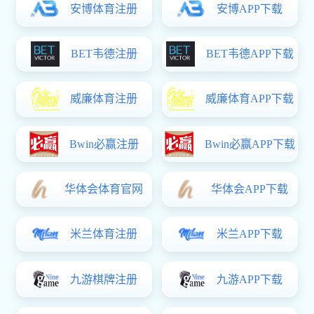
膛的炮弹，带着强烈的旋转，划出一道诡异的弧线，
直挂球门死角。英格兰门将虽然奋力扑救，但也只能
望球兴叹。这粒堪称完美的本泽马远射破门，瞬间点
燃了全场法国球迷的激情，也让英格兰队的战术布置
陷入了被动。
本泽马的这粒进球，其意义远不止于比分牌上的
1:0。它彻底打乱了英格兰队赛前部署的防守节奏。
在此之后，法国队的进攻愈发流畅，姆巴佩在边路的
突破与格列兹曼在中场的调度都显得游刃有余。反观
英格兰队，他们在丢球后显得有些急躁，急于扳平比
分的心态反而让后防线出现了不应有的漏洞。而法国
队则抓住了这些转瞬即逝的机会，由另一名攻击手扩
大了领先优势。可以说，本泽马远射破门法国完胜英