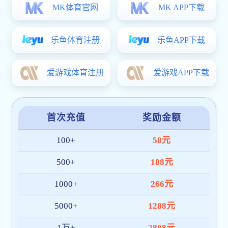
路突击能力，逼迫伊朗队的边后卫不敢大胆压上助
攻，就等于间接切断了双前锋的边路弹药补给。埃及
队的进攻核心思路应当是利用快速转移，让伊朗队的
双前锋在防守回合中被迫回跑，消耗其体能。一旦埃
及队能将比赛节奏拖入快攻反击的循环，那么伊朗队
双前锋在防守端投入不足的问题将被放大。这种战术
选择直接决定了埃及能否将比赛主动权握在手中，进
而左右其出线形势。
然而，心理层面的博弈同样不可忽视。伊朗队凭借双
前锋打法在过去几年中积累了丰富的硬仗经验，他们
习惯于在相对的控球劣势下通过一次长传或反击敲开
对手大门。面对这样的对手，埃及队后卫的位置感必
须达到顶级水准，任何一点走神恐怕都会酿成大错。
观察整支埃及队，除了防线稳定性外，中场球员的体