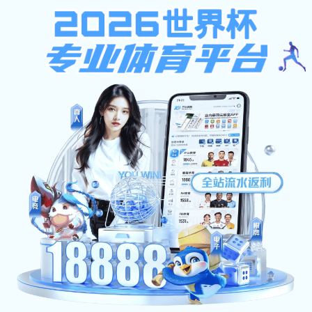
赛事服务 · 必赢BWIN新注册送68元体验金 · 离线缓存...
埃及面对伊朗双前锋打法能
否压制对手出线形势观察
2026-07-05 13:56
在世界杯足球赛的宏大舞台上，每一场对决都像是一
场精心编排的战术博弈，而当北非雄狮埃及迎战波斯
铁骑伊朗时，一种独特的悬念油然而生。伊朗队近年
来祭出的双前锋打法绝非偶然，这不仅是战术上的创