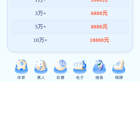
能分配也是关键点。如果埃及队的中场不能有效干扰
伊朗队的出球，而是选择过度保守的站位，那么伊朗
队的双前锋将得到更多正面的拿球机会，届时埃及队
的身高与力量优势将被抵消，比赛将进入伊朗队熟悉
的节奏。因此，所谓的“压制”并非只在战术板上的硬
碰硬，而是涵盖了从心理抗压到体能储备的全方位博
弈。
小编认为，伊朗的双前锋打法其实是一面很好的试金
石，它清晰地反映出埃及队攻防两端是否具备大赛强
队的特质。埃及队想要在小组出线形势中占据先机，
就必须拿出比对手更强的求胜欲与执行力。他们不能
仅仅满足于防住伊朗的进攻，更需要在进攻端打出自
己应有的实力。尤其是定位球战术，埃及队如果将球